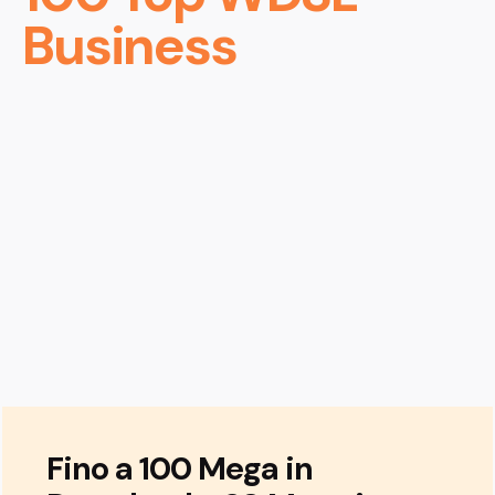
Business
Lavora
Verifica
sa
Aziende
Fotovoltaico
con
Assisten
Copertura
Noi
Fino a 100 Mega in